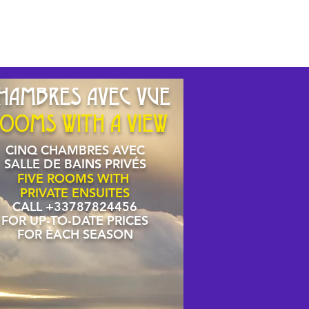
HAMBRES AVEC VUE
OOMS WITH A VIEW
CINQ CHAMBRES AVEC
SALLE DE BAINS PRIVÉS
FIVE ROOMS WITH
PRIVATE ENSUITES
CALL +33787824456
FOR UP-TO-DATE PRICES
FOR EACH SEASON