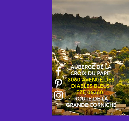
AUBERGE DE LA
CROIX DU PAPE
3060 AVENUE DES
DIABLES BLEUS
EZE 06360
ROUTE DE LA
GRANDE CORNICHE